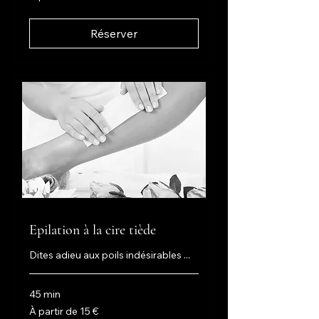
de
45
euros
Réserver
Epilation à la cire tiède
Dites adieu aux poils indésirables ...
45 min
À
À partir de 15 €
partir